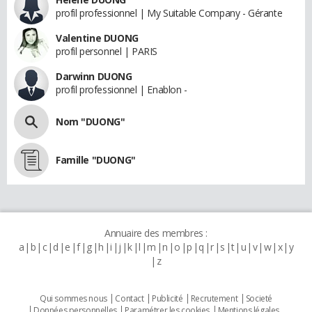
profil professionnel | My Suitable Company - Gérante
Valentine DUONG
profil personnel | PARIS
Darwinn DUONG
profil professionnel | Enablon -
Nom "DUONG"
Famille "DUONG"
Annuaire des membres :
a
b
c
d
e
f
g
h
i
j
k
l
m
n
o
p
q
r
s
t
u
v
w
x
y
z
Qui sommes nous
Contact
Publicité
Recrutement
Societé
Données personnelles
Paramétrer les cookies
Mentions légales