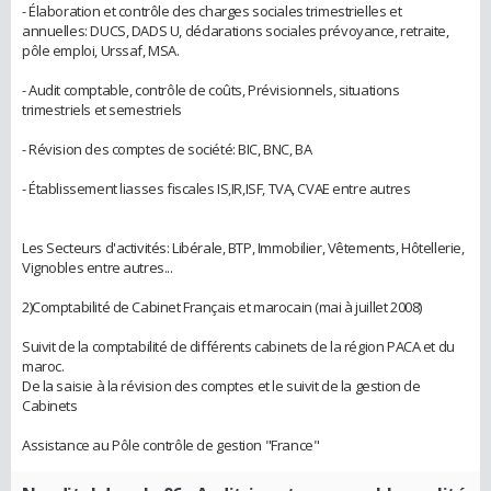
- Élaboration et contrôle des charges sociales trimestrielles et
annuelles: DUCS, DADS U, déclarations sociales prévoyance, retraite,
pôle emploi, Urssaf, MSA.
- Audit comptable, contrôle de coûts, Prévisionnels, situations
trimestriels et semestriels
- Révision des comptes de société: BIC, BNC, BA
- Établissement liasses fiscales IS,IR,ISF, TVA, CVAE entre autres
Les Secteurs d'activités: Libérale, BTP, Immobilier, Vêtements, Hôtellerie,
Vignobles entre autres...
2)Comptabilité de Cabinet Français et marocain (mai à juillet 2008)
Suivit de la comptabilité de différents cabinets de la région PACA et du
maroc.
De la saisie à la révision des comptes et le suivit de la gestion de
Cabinets
Assistance au Pôle contrôle de gestion "France"