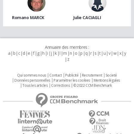
Romano MARCK
Julie CACIAGLI
Annuaire des membres :
a
b
c
d
e
f
g
h
i
j
k
l
m
n
o
p
q
r
s
t
u
v
w
x
y
z
Qui sommes nous
Contact
Publicité
Recrutement
Societé
Données personnelles
Paramétrer les cookies
Mentions légales
Tous les articles
Corrections
© 2022 CCM Benchmark