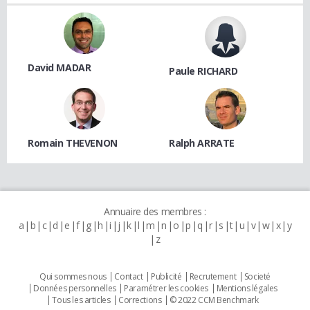
David MADAR
Paule RICHARD
Romain THEVENON
Ralph ARRATE
Annuaire des membres :
a
b
c
d
e
f
g
h
i
j
k
l
m
n
o
p
q
r
s
t
u
v
w
x
y
z
Qui sommes nous
Contact
Publicité
Recrutement
Societé
Données personnelles
Paramétrer les cookies
Mentions légales
Tous les articles
Corrections
© 2022 CCM Benchmark