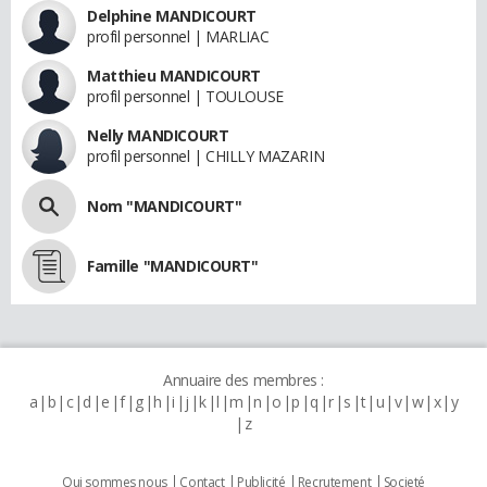
Delphine MANDICOURT
profil personnel | MARLIAC
Matthieu MANDICOURT
profil personnel | TOULOUSE
Nelly MANDICOURT
profil personnel | CHILLY MAZARIN
Nom "MANDICOURT"
Famille "MANDICOURT"
Annuaire des membres :
a
b
c
d
e
f
g
h
i
j
k
l
m
n
o
p
q
r
s
t
u
v
w
x
y
z
Qui sommes nous
Contact
Publicité
Recrutement
Societé