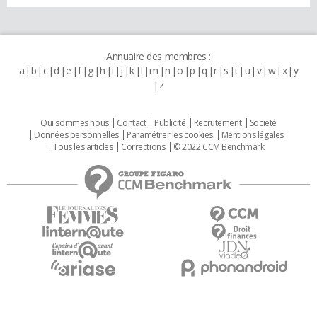
Annuaire des membres :
a
b
c
d
e
f
g
h
i
j
k
l
m
n
o
p
q
r
s
t
u
v
w
x
y
z
Qui sommes nous
Contact
Publicité
Recrutement
Societé
Données personnelles
Paramétrer les cookies
Mentions légales
Tous les articles
Corrections
© 2022 CCM Benchmark