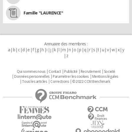
Famille "LAURENCE"
Annuaire des membres :
a
b
c
d
e
f
g
h
i
j
k
l
m
n
o
p
q
r
s
t
u
v
w
x
y
z
Qui sommes nous
Contact
Publicité
Recrutement
Societé
Données personnelles
Paramétrer les cookies
Mentions légales
Tous les articles
Corrections
© 2022 CCM Benchmark