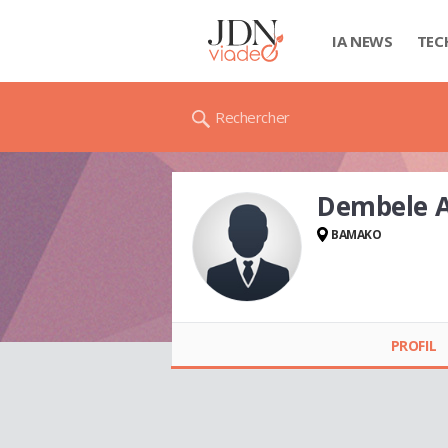
IA NEWS
TEC
Rechercher
Dembele 
BAMAKO
Dembele ABDOUL
AZIZ
PROFIL