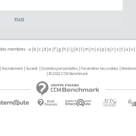
PLUS
 des membres :
a
b
c
d
e
f
g
h
i
j
k
l
m
n
o
p
q
r
s
t
u
v
Recrutement
Societé
Données personnelles
Paramétrer les cookies
Mentions
© 2022 CCM Benchmark