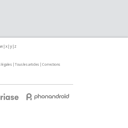
w
x
y
z
 légales
Tous les articles
Corrections