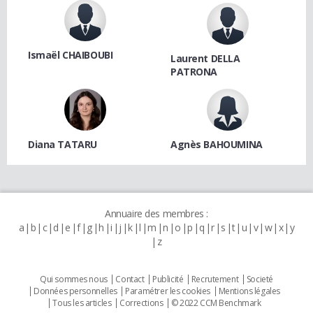
Ismaël CHAIBOUBI
Laurent DELLA
PATRONA
Diana TATARU
Agnès BAHOUMINA
Annuaire des membres :
a
b
c
d
e
f
g
h
i
j
k
l
m
n
o
p
q
r
s
t
u
v
w
x
y
z
Qui sommes nous
Contact
Publicité
Recrutement
Societé
Données personnelles
Paramétrer les cookies
Mentions légales
Tous les articles
Corrections
© 2022 CCM Benchmark