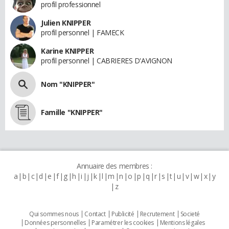
profil professionnel
Julien KNIPPER
profil personnel | FAMECK
Karine KNIPPER
profil personnel | CABRIERES D'AVIGNON
Nom "KNIPPER"
Famille "KNIPPER"
Annuaire des membres :
a
b
c
d
e
f
g
h
i
j
k
l
m
n
o
p
q
r
s
t
u
v
w
x
y
z
Qui sommes nous
Contact
Publicité
Recrutement
Societé
Données personnelles
Paramétrer les cookies
Mentions légales