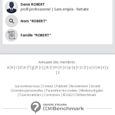
Denis ROBERT
profil professionnel | Sans emploi - Retraité
Nom "ROBERT"
Famille "ROBERT"
Annuaire des membres :
a
b
c
d
e
f
g
h
i
j
k
l
m
n
o
p
q
r
s
t
u
v
w
x
y
z
Qui sommes nous
Contact
Publicité
Recrutement
Societé
Données personnelles
Paramétrer les cookies
Mentions légales
Tous les articles
Corrections
© 2022 CCM Benchmark