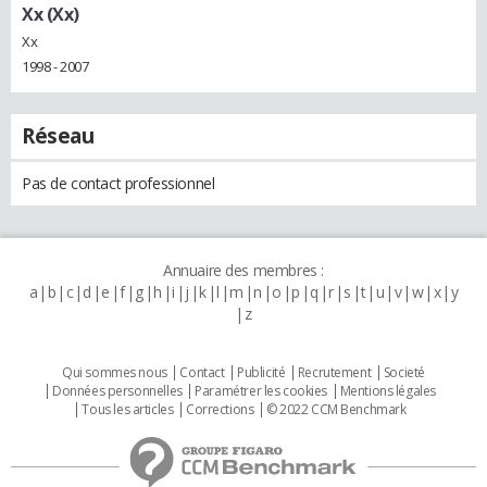
Xx (Xx)
Xx
1998 - 2007
Réseau
Pas de contact professionnel
Annuaire des membres :
a
b
c
d
e
f
g
h
i
j
k
l
m
n
o
p
q
r
s
t
u
v
w
x
y
z
Qui sommes nous
Contact
Publicité
Recrutement
Societé
Données personnelles
Paramétrer les cookies
Mentions légales
Tous les articles
Corrections
© 2022 CCM Benchmark