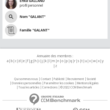
Erika GALLAND
profil personnel
Nom "GALANT"
Famille "GALANT"
Annuaire des membres :
a
b
c
d
e
f
g
h
i
j
k
l
m
n
o
p
q
r
s
t
u
v
w
x
y
z
Qui sommes nous
Contact
Publicité
Recrutement
Societé
Données personnelles
Paramétrer les cookies
Mentions légales
Tous les articles
Corrections
© 2022 CCM Benchmark