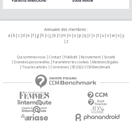
Fahima MIMOUNI
Souli MANI
Annuaire des membres :
a
b
c
d
e
f
g
h
i
j
k
l
m
n
o
p
q
r
s
t
u
v
w
x
y
z
Qui sommes nous
Contact
Publicité
Recrutement
Societé
Données personnelles
Paramétrer les cookies
Mentions légales
Tous les articles
Corrections
© 2022 CCM Benchmark