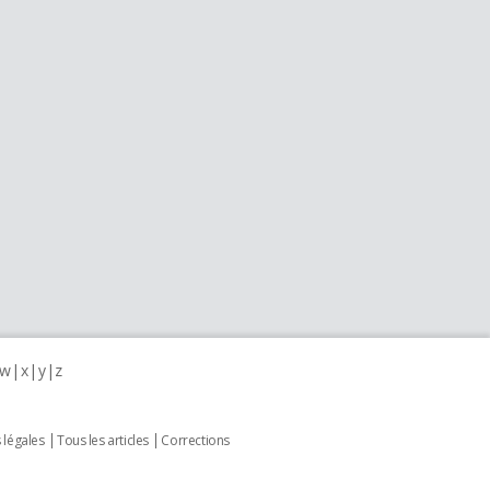
w
x
y
z
 légales
Tous les articles
Corrections