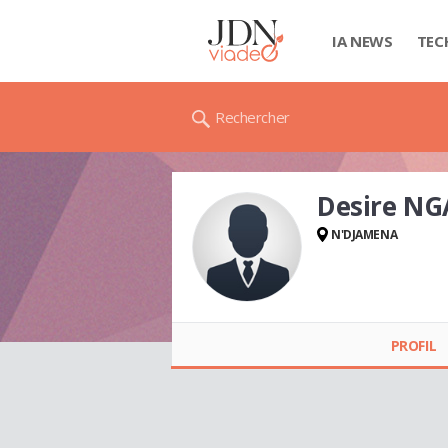
IA NEWS
TEC
Rechercher
Desire N
N'DJAMENA
Desire NGARTI
NGARHINGAR
PROFIL