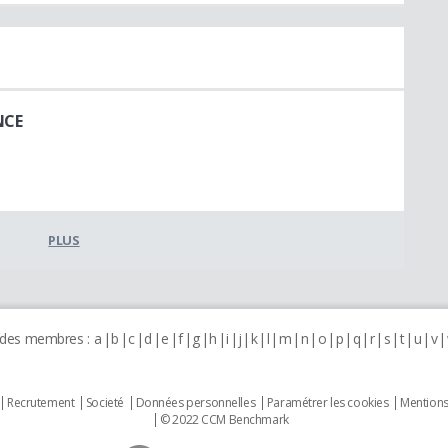
NCE
PLUS
 des membres :
a
b
c
d
e
f
g
h
i
j
k
l
m
n
o
p
q
r
s
t
u
v
Recrutement
Societé
Données personnelles
Paramétrer les cookies
Mentions
© 2022 CCM Benchmark