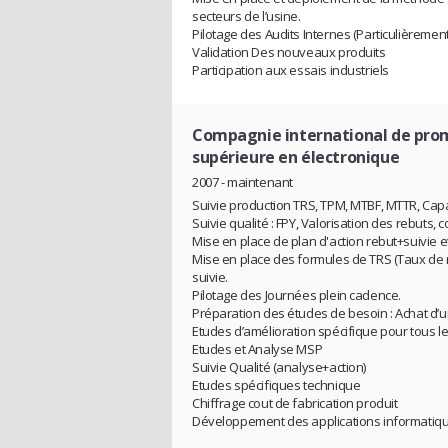
secteurs de l’usine.
Pilotage des Audits Internes (Particulièremen
Validation Des nouveaux produits
Participation aux essais industriels
Compagnie international de promo
supérieure en électronique
2007 - maintenant
Suivie production TRS, TPM, MTBF, MTTR, Capac
Suivie qualité : FPY, Valorisation des rebuts, c
Mise en place de plan d'action rebut+suivie e
Mise en place des formules de TRS (Taux de 
suivie.
Pilotage des Journées plein cadence.
Préparation des études de besoin : Achat d’
Etudes d’amélioration spécifique pour tous l
Etudes et Analyse MSP
Suivie Qualité (analyse+action)
Etudes spécifiques technique
Chiffrage cout de fabrication produit
Développement des applications informatiqu