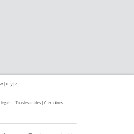
w
x
y
z
 légales
Tous les articles
Corrections