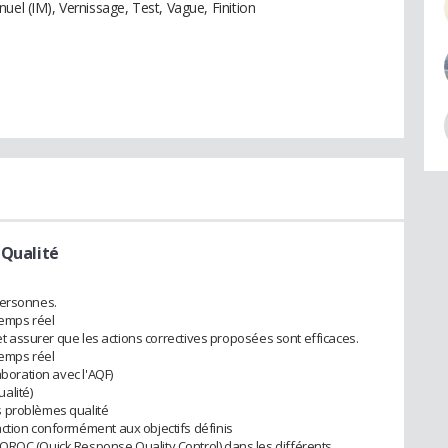
uel (IM), Vernissage, Test, Vague, Finition
 Qualité
personnes.
temps réel
 et assurer que les actions correctives proposées sont efficaces.
temps réel
aboration avec l'AQF)
alité)
s problèmes qualité
action conformément aux objectifs définis
QRQC (Quick Response Quality Control) dans les différents