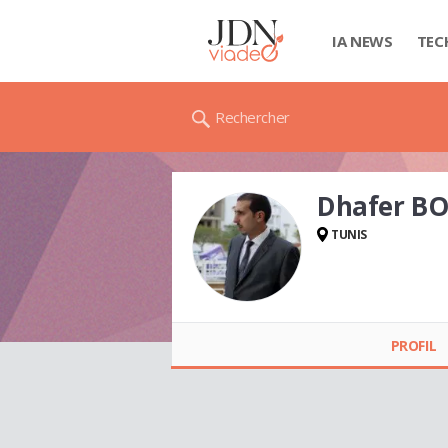
IA NEWS
TEC
Rechercher
Dhafer B
TUNIS
Dhafer BOUTHELJA
PROFIL