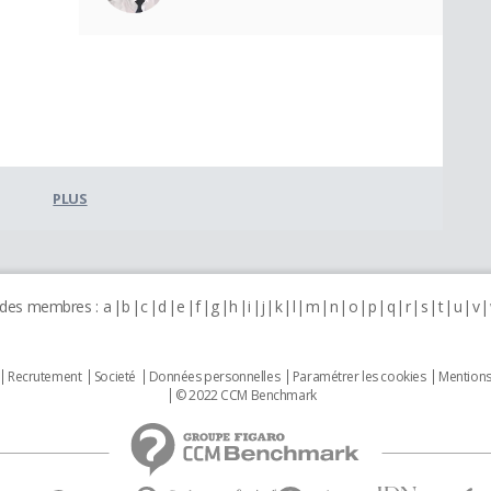
PLUS
 des membres :
a
b
c
d
e
f
g
h
i
j
k
l
m
n
o
p
q
r
s
t
u
v
Recrutement
Societé
Données personnelles
Paramétrer les cookies
Mentions
© 2022 CCM Benchmark