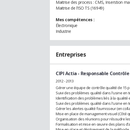
Maitrise des process : CMS, Inserstion man
Maitrise de l’ISO TS (16949)
Mes compétences :
Électronique
Industrie
Entreprises
CIPI Actia
- Responsable Contrôle
2012 - 2013
Gérer une équipe de contrôle qualité de 15 
Suivi des problèmes qualité dans l'usine en 
Identification des problèmes liés à la qualité
Suivi des problèmes qualité dans l'usine en 
Gérer les alertes qualité fournisseur (en coll
Mise en place de management visuel (Côté qu
Organisation des réunions pour résoudre le
Formalisation et mise en œuvre des plans d’
Mise en place et déploiement de la méthode 