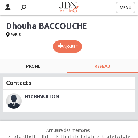
MENU
Dhouha BACCOUCHE
PARIS
Ajouter
PROFIL
RÉSEAU
Contacts
Eric BENOITON
Annuaire des membres :
a
b
c
d
e
f
g
h
i
j
k
l
m
n
o
p
q
r
s
t
u
v
w
x
y