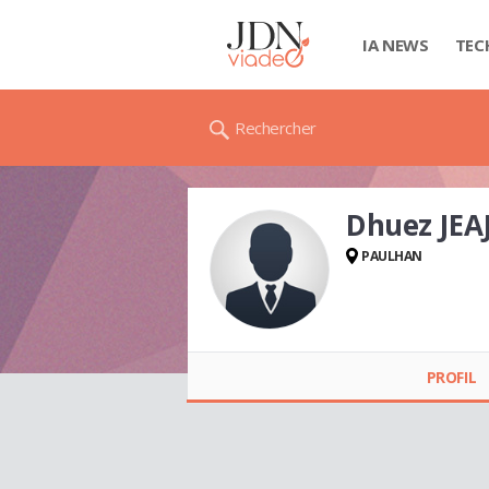
IA NEWS
TEC
Rechercher
Dhuez JEA
PAULHAN
Dhuez JEAJ JACQUES
PROFIL