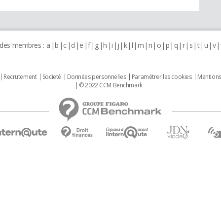
 des membres :
a
b
c
d
e
f
g
h
i
j
k
l
m
n
o
p
q
r
s
t
u
v
Recrutement
Societé
Données personnelles
Paramétrer les cookies
Mentions
© 2022 CCM Benchmark