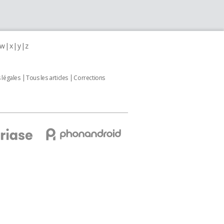
w
x
y
z
 légales
Tous les articles
Corrections