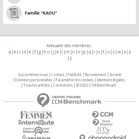
Famille "KAOU"
Annuaire des membres :
a
b
c
d
e
f
g
h
i
j
k
l
m
n
o
p
q
r
s
t
u
v
w
x
y
z
Qui sommes nous
Contact
Publicité
Recrutement
Societé
Données personnelles
Paramétrer les cookies
Mentions légales
Tous les articles
Corrections
© 2022 CCM Benchmark