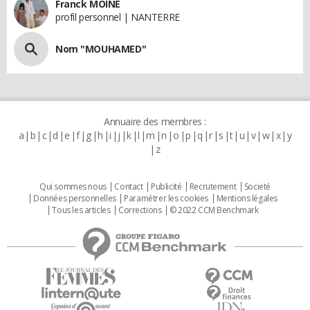
Franck MOINE
profil personnel | NANTERRE
Nom "MOUHAMED"
Annuaire des membres :
a
b
c
d
e
f
g
h
i
j
k
l
m
n
o
p
q
r
s
t
u
v
w
x
y
z
Qui sommes nous
Contact
Publicité
Recrutement
Societé
Données personnelles
Paramétrer les cookies
Mentions légales
Tous les articles
Corrections
© 2022 CCM Benchmark