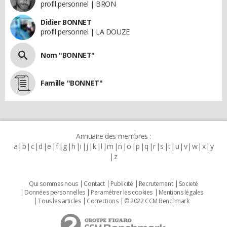
profil personnel | BRON
Didier BONNET
profil personnel | LA DOUZE
Nom "BONNET"
Famille "BONNET"
Annuaire des membres :
a
b
c
d
e
f
g
h
i
j
k
l
m
n
o
p
q
r
s
t
u
v
w
x
y
z
Qui sommes nous
Contact
Publicité
Recrutement
Societé
Données personnelles
Paramétrer les cookies
Mentions légales
Tous les articles
Corrections
© 2022 CCM Benchmark