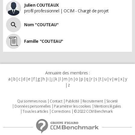
Julien COUTEAUX
profil professionnel | OCIM - Chargé de projet
Nom "COUTEAU"
Famille "COUTEAU"
Annuaire des membres :
a
b
c
d
e
f
g
h
i
j
k
l
m
n
o
p
q
r
s
t
u
v
w
x
y
z
Qui sommes nous
Contact
Publicité
Recrutement
Societé
Données personnelles
Paramétrer les cookies
Mentions légales
Tous les articles
Corrections
© 2022 CCM Benchmark