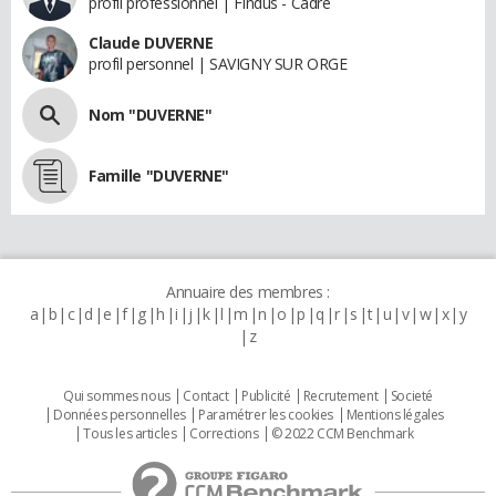
profil professionnel | Findus - Cadre
Claude DUVERNE
profil personnel | SAVIGNY SUR ORGE
Nom "DUVERNE"
Famille "DUVERNE"
Annuaire des membres :
a
b
c
d
e
f
g
h
i
j
k
l
m
n
o
p
q
r
s
t
u
v
w
x
y
z
Qui sommes nous
Contact
Publicité
Recrutement
Societé
Données personnelles
Paramétrer les cookies
Mentions légales
Tous les articles
Corrections
© 2022 CCM Benchmark