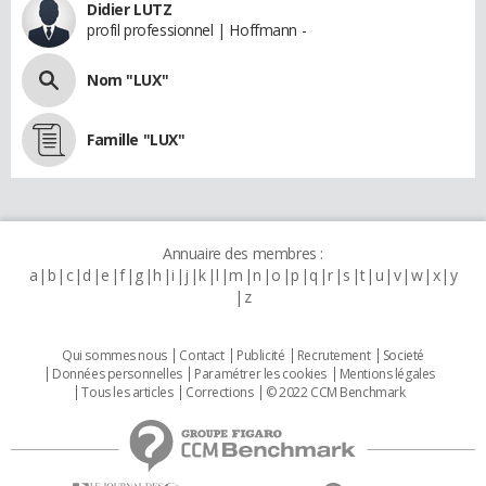
Didier LUTZ
profil professionnel | Hoffmann -
Nom "LUX"
Famille "LUX"
Annuaire des membres :
a
b
c
d
e
f
g
h
i
j
k
l
m
n
o
p
q
r
s
t
u
v
w
x
y
z
Qui sommes nous
Contact
Publicité
Recrutement
Societé
Données personnelles
Paramétrer les cookies
Mentions légales
Tous les articles
Corrections
© 2022 CCM Benchmark