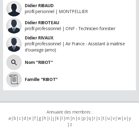
Didier RIBAUD
profil personnel | MONTPELLIER
Didier RIBOTEAU
profil professionnel | ONF - Technicien forestier
Didier RIVAUX
profil professionnel | Air France - Assistant à maitrise
d'ouvrage (amo)
Nom "RIBOT"
Famille "RIBOT"
Annuaire des membres :
a
b
c
d
e
f
g
h
i
j
k
l
m
n
o
p
q
r
s
t
u
v
w
x
y
z