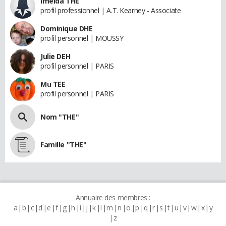
Imelda THE
profil professionnel | A.T. Kearney - Associate
Dominique DHE
profil personnel | MOUSSY
Julie DEH
profil personnel | PARIS
Mu TEE
profil personnel | PARIS
Nom "THE"
Famille "THE"
Annuaire des membres :
a
b
c
d
e
f
g
h
i
j
k
l
m
n
o
p
q
r
s
t
u
v
w
x
y
z