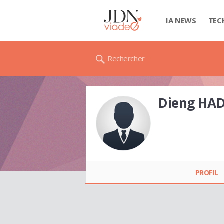
IA NEWS
TEC
Rechercher
Dieng HA
Dieng HADY
PROFIL