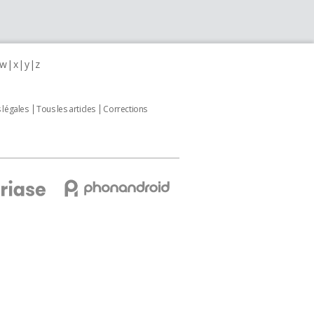
w
x
y
z
 légales
Tous les articles
Corrections