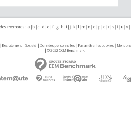
 des membres :
a
b
c
d
e
f
g
h
i
j
k
l
m
n
o
p
q
r
s
t
u
v
Recrutement
Societé
Données personnelles
Paramétrer les cookies
Mentions
© 2022 CCM Benchmark