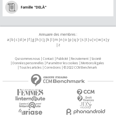
Famille "DELÀ"
Annuaire des membres :
a
b
c
d
e
f
g
h
i
j
k
l
m
n
o
p
q
r
s
t
u
v
w
x
y
z
Qui sommes nous
Contact
Publicité
Recrutement
Societé
Données personnelles
Paramétrer les cookies
Mentions légales
Tous les articles
Corrections
© 2022 CCM Benchmark