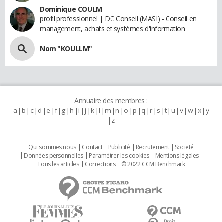
Dominique COULM
profil professionnel | DC Conseil (MASI) - Conseil en
management, achats et systèmes d'information
Nom "KOULLM"
Annuaire des membres :
a
b
c
d
e
f
g
h
i
j
k
l
m
n
o
p
q
r
s
t
u
v
w
x
y
z
Qui sommes nous
Contact
Publicité
Recrutement
Societé
Données personnelles
Paramétrer les cookies
Mentions légales
Tous les articles
Corrections
© 2022 CCM Benchmark