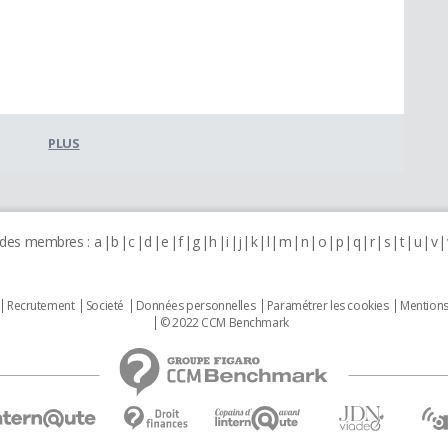
PLUS
 des membres :
a
b
c
d
e
f
g
h
i
j
k
l
m
n
o
p
q
r
s
t
u
v
Recrutement
Societé
Données personnelles
Paramétrer les cookies
Mentions
© 2022 CCM Benchmark