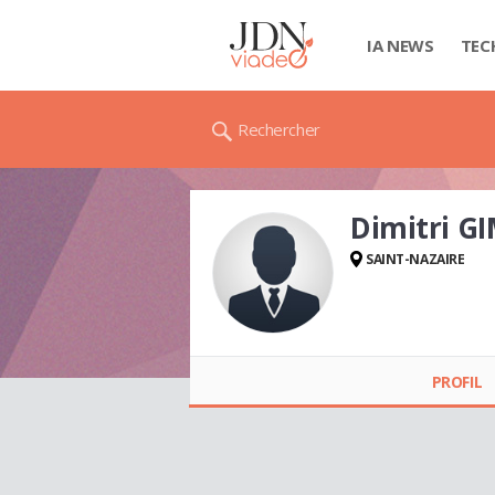
IA NEWS
TEC
Rechercher
Dimitri G
SAINT-NAZAIRE
Dimitri GIMENEZ
PROFIL