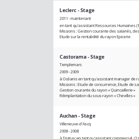
Leclerc
- Stage
2011 - maintenant
en tant qu'assistant Ressources Humaines (1
Missions : Gestion courante des salariés, de
Etude sur la rentabilité du rayon Epicerie
Castorama
- Stage
Templemars
2009 - 2009
à Océanis en tant qu'assistant manager de ra
Missions : Etude de concurrence, Etude de sa
Gestion courante du rayon « Quincaillerie »
Réimplantation du sous-rayon « Chevilles »
Auchan
- Stage
Villeneuve-d'Ascq
2008 - 2008
à Trignac en tant qu'assistant commercial. (2 