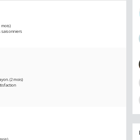
 mois)
s saisonniers
yon. (2 mois)
tisfaction
mois)