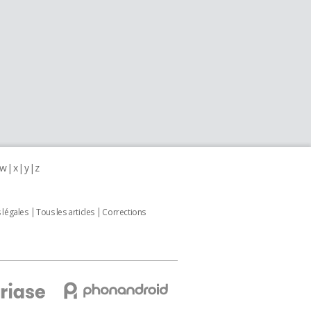
w
x
y
z
 légales
Tous les articles
Corrections