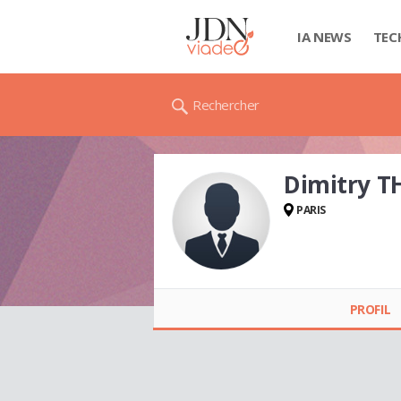
IA NEWS
TEC
Rechercher
Dimitry T
PARIS
Dimitry THÉRÈSE
PROFIL