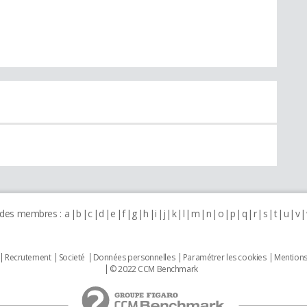
 des membres :
a
b
c
d
e
f
g
h
i
j
k
l
m
n
o
p
q
r
s
t
u
v
Recrutement
Societé
Données personnelles
Paramétrer les cookies
Mentions
© 2022 CCM Benchmark