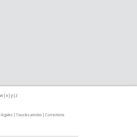
w
x
y
z
 légales
Tous les articles
Corrections