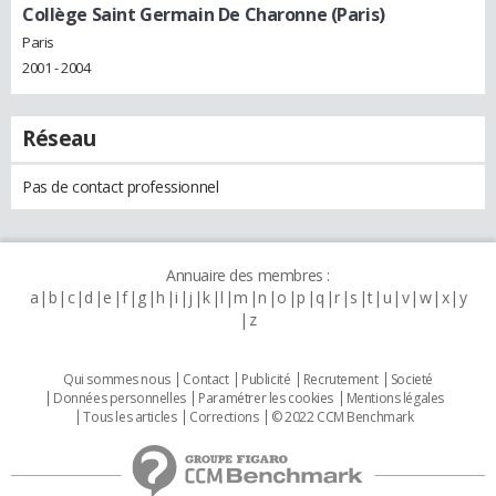
Collège Saint Germain De Charonne (Paris)
Paris
2001 - 2004
Réseau
Pas de contact professionnel
Annuaire des membres :
a
b
c
d
e
f
g
h
i
j
k
l
m
n
o
p
q
r
s
t
u
v
w
x
y
z
Qui sommes nous
Contact
Publicité
Recrutement
Societé
Données personnelles
Paramétrer les cookies
Mentions légales
Tous les articles
Corrections
© 2022 CCM Benchmark