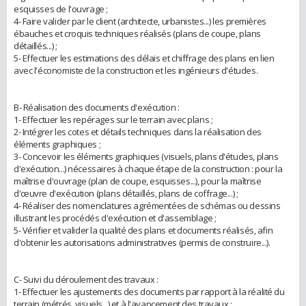
esquisses de l'ouvrage ;
4- Faire valider par le client (architecte, urbanistes...) les premières
ébauches et croquis techniques réalisés (plans de coupe, plans
détaillés...) ;
5- Effectuer les estimations des délais et chiffrage des plans en lien
avec l'économiste de la construction et les ingénieurs d'études.
B- Réalisation des documents d'exécution :
1- Effectuer les repérages sur le terrain avec plans ;
2- Intégrer les cotes et détails techniques dans la réalisation des
éléments graphiques ;
3- Concevoir les éléments graphiques (visuels, plans d'études, plans
d'exécution...) nécessaires à chaque étape de la construction : pour la
maîtrise d'ouvrage (plan de coupe, esquisses...), pour la maîtrise
d'œuvre d'exécution (plans détaillés, plans de coffrage...) ;
4- Réaliser des nomenclatures agrémentées de schémas ou dessins
illustrant les procédés d'exécution et d'assemblage ;
5- Vérifier et valider la qualité des plans et documents réalisés, afin
d'obtenir les autorisations administratives (permis de construire...).
C- Suivi du déroulement des travaux :
1- Effectuer les ajustements des documents par rapport à la réalité du
terrain (métrés, visuels...) et à l'avancement des travaux ;