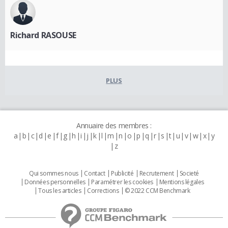
Richard RASOUSE
PLUS
Annuaire des membres :
a
b
c
d
e
f
g
h
i
j
k
l
m
n
o
p
q
r
s
t
u
v
w
x
y
z
Qui sommes nous
Contact
Publicité
Recrutement
Societé
Données personnelles
Paramétrer les cookies
Mentions légales
Tous les articles
Corrections
© 2022 CCM Benchmark