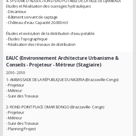
4. SYSTÈME D'ADDUCTION D'EAU POTABLE DE LA VILLE DE DJAMBALA
Etudes et Réalisation des ouvrages hydrauliques
- Décanteur
- Bâtiment servant de captage
- Château d'eau: Capacité 20.000 m3
Études et exécution de la distribution d'eau potable
- Études Topographique
- Réalisation des réseaux de distribution
EAUC (Environnement Architecture Urbanisme &
Conseils
- Projeteur - Métreur (Stagiaire)
2010 - 2010
1- AMBASSADE DE LA RÉPUBLIQUE DU NIGERIA (Brazzaville-Congo)
- Projeteur
- Métreur
- Suivi des Travaux
2- ROND-POINT PLACE OMAR BONGO (Brazzaville- Congo)
- Projeteur
- Métreur
- Suivi des Travaux
- Planning Project