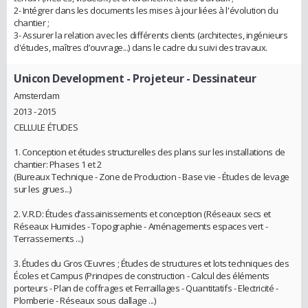
2- Intégrer dans les documents les mises à jour liées à l'évolution du
chantier ;
3- Assurer la relation avec les différents clients (architectes, ingénieurs
d'études, maîtres d’ouvrage...) dans le cadre du suivi des travaux.
Unicon Development
- Projeteur - Dessinateur
Amsterdam
2013 - 2015
CELLULE ÉTUDES
1. Conception et études structurelles des plans sur les installations de
chantier: Phases 1 et 2
(Bureaux Technique - Zone de Production - Base vie - Études de levage
sur les grues...)
2. V.R.D: Études d’assainissements et conception (Réseaux secs et
Réseaux Humides - Topographie - Aménagements espaces vert -
Terrassements ...)
3. Études du Gros Œuvres ; Études de structures et lots techniques des
Écoles et Campus (Principes de construction - Calcul des éléments
porteurs - Plan de coffrages et Ferraillages - Quantitatifs - Electricité -
Plomberie - Réseaux sous dallage ...)