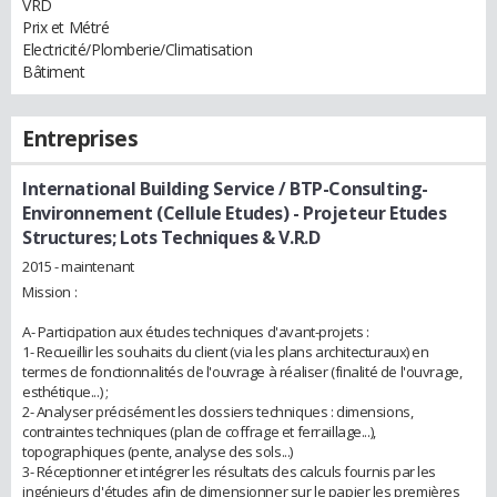
VRD
Prix et Métré
Electricité/Plomberie/Climatisation
Bâtiment
Entreprises
International Building Service / BTP-Consulting-
Environnement (Cellule Etudes)
- Projeteur Etudes
Structures; Lots Techniques & V.R.D
2015 - maintenant
Mission :
A- Participation aux études techniques d'avant-projets :
1- Recueillir les souhaits du client (via les plans architecturaux) en
termes de fonctionnalités de l'ouvrage à réaliser (finalité de l'ouvrage,
esthétique...) ;
2- Analyser précisément les dossiers techniques : dimensions,
contraintes techniques (plan de coffrage et ferraillage...),
topographiques (pente, analyse des sols...)
3- Réceptionner et intégrer les résultats des calculs fournis par les
ingénieurs d'études afin de dimensionner sur le papier les premières