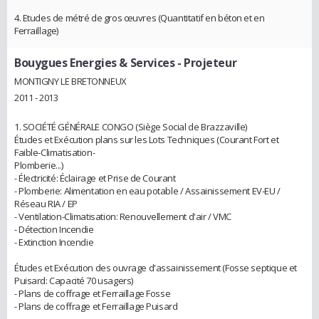
4. Etudes de métré de gros œuvres (Quantitatif en béton et en
Ferraillage)
Bouygues Energies & Services
- Projeteur
MONTIGNY LE BRETONNEUX
2011 - 2013
1. SOCIÉTÉ GÉNÉRALE CONGO (Siège Social de Brazzaville)
Études et Exécution plans sur les Lots Techniques (Courant Fort et
Faible-Climatisation-
Plomberie...)
- Électricité: Éclairage et Prise de Courant
- Plomberie: Alimentation en eau potable / Assainissement EV-EU /
Réseau RIA / EP
- Ventilation-Climatisation: Renouvellement d'air / VMC
- Détection Incendie
- Extinction Incendie
Études et Exécution des ouvrage d'assainissement (Fosse septique et
Puisard: Capacité 70 usagers)
- Plans de coffrage et Ferraillage Fosse
- Plans de coffrage et Ferraillage Puisard