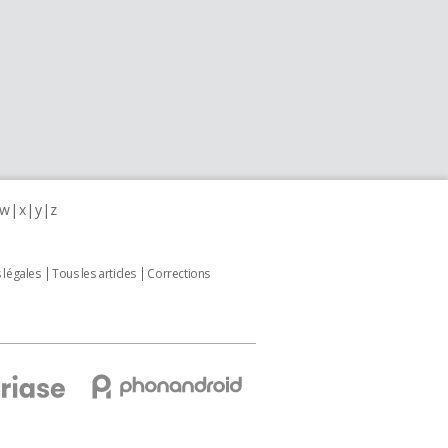
w
x
y
z
 légales
Tous les articles
Corrections