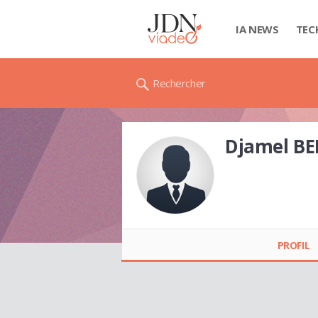
IA NEWS
TEC
Rechercher
Djamel B
Djamel BELAYAD
PROFIL