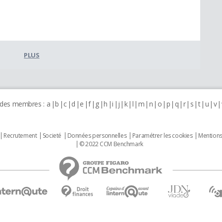
PLUS
 des membres :
a
b
c
d
e
f
g
h
i
j
k
l
m
n
o
p
q
r
s
t
u
v
Recrutement
Societé
Données personnelles
Paramétrer les cookies
Mentions
© 2022 CCM Benchmark