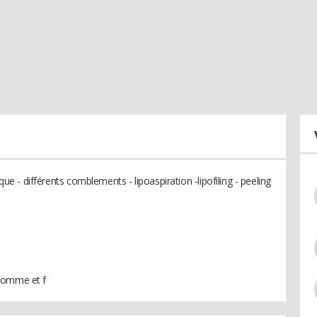
ique - différents comblements - lipoaspiration -lipofiling - peeling
 homme et f