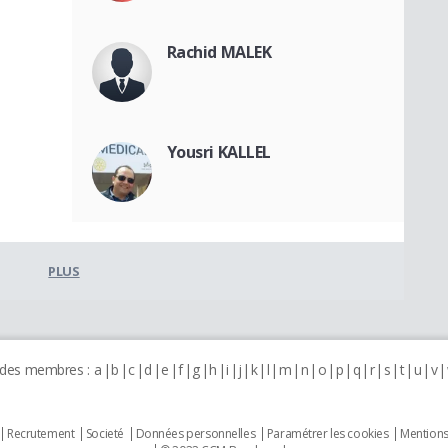
Rachid MALEK
Yousri KALLEL
PLUS
 des membres :
a
b
c
d
e
f
g
h
i
j
k
l
m
n
o
p
q
r
s
t
u
v
Recrutement
Societé
Données personnelles
Paramétrer les cookies
Mentions