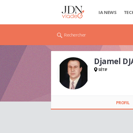
IA NEWS
TEC
Rechercher
Djamel DJ
SÉTIF
Djamel DJAIDER
PROFIL