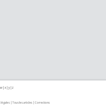
w
x
y
z
 légales
Tous les articles
Corrections