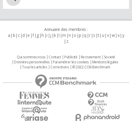
Annuaire des membres :
a
b
c
d
e
f
g
h
i
j
k
l
m
n
o
p
q
r
s
t
u
v
w
x
y
z
Qui sommes nous
Contact
Publicité
Recrutement
Societé
Données personnelles
Paramétrer les cookies
Mentions légales
Tous les articles
Corrections
© 2022 CCM Benchmark