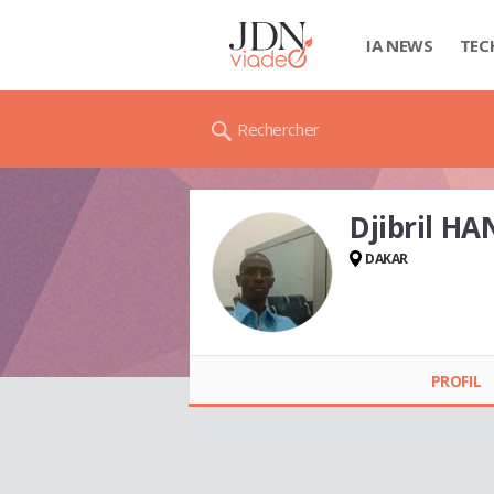
IA NEWS
TEC
Rechercher
Djibril H
DAKAR
Djibril HANNE
PROFIL