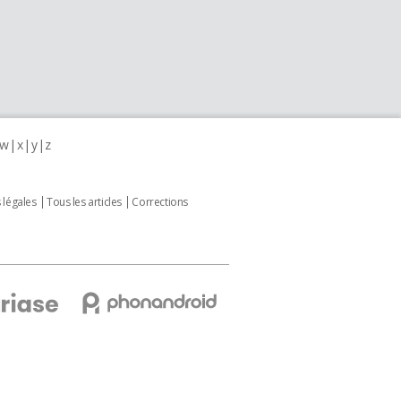
w
x
y
z
 légales
Tous les articles
Corrections