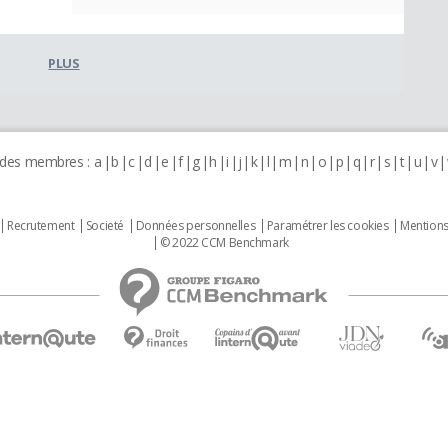
PLUS
 des membres :
a
b
c
d
e
f
g
h
i
j
k
l
m
n
o
p
q
r
s
t
u
v
Recrutement
Societé
Données personnelles
Paramétrer les cookies
Mentions
© 2022 CCM Benchmark