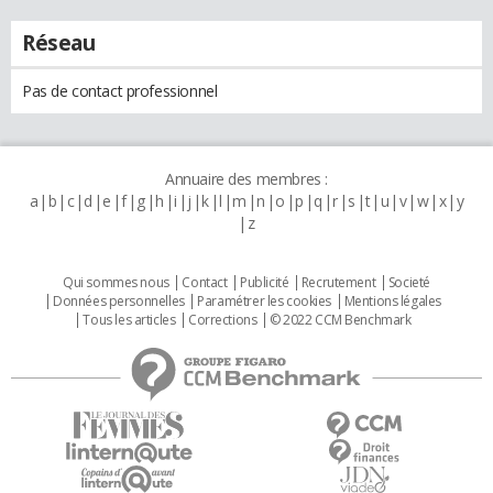
Réseau
Pas de contact professionnel
Annuaire des membres :
a
b
c
d
e
f
g
h
i
j
k
l
m
n
o
p
q
r
s
t
u
v
w
x
y
z
Qui sommes nous
Contact
Publicité
Recrutement
Societé
Données personnelles
Paramétrer les cookies
Mentions légales
Tous les articles
Corrections
© 2022 CCM Benchmark