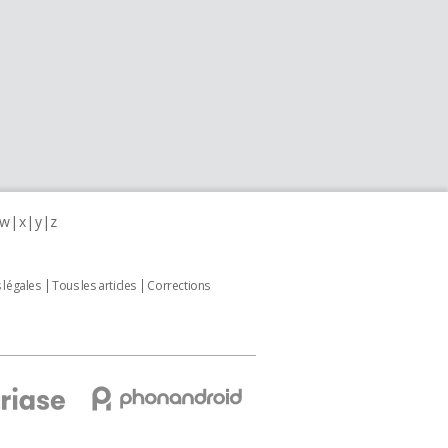
w
x
y
z
 légales
Tous les articles
Corrections