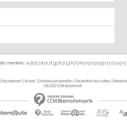
 des membres :
a
b
c
d
e
f
g
h
i
j
k
l
m
n
o
p
q
r
s
t
u
v
Recrutement
Societé
Données personnelles
Paramétrer les cookies
Mentions
© 2022 CCM Benchmark