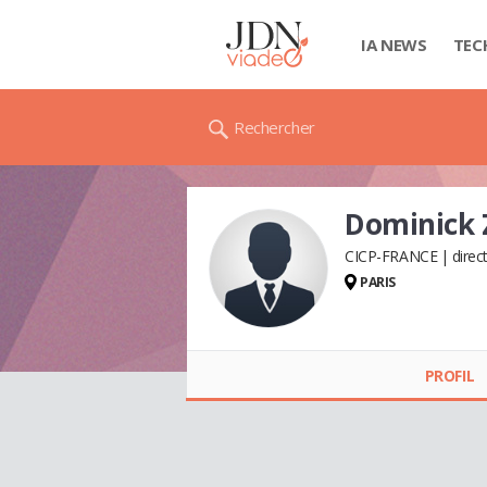
IA NEWS
TEC
Rechercher
Dominick
CICP-FRANCE
direc
PARIS
Dominick ZAN
PROFIL