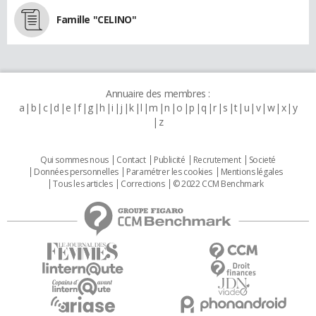
Famille "CELINO"
Annuaire des membres :
a
b
c
d
e
f
g
h
i
j
k
l
m
n
o
p
q
r
s
t
u
v
w
x
y
z
Qui sommes nous
Contact
Publicité
Recrutement
Societé
Données personnelles
Paramétrer les cookies
Mentions légales
Tous les articles
Corrections
© 2022 CCM Benchmark