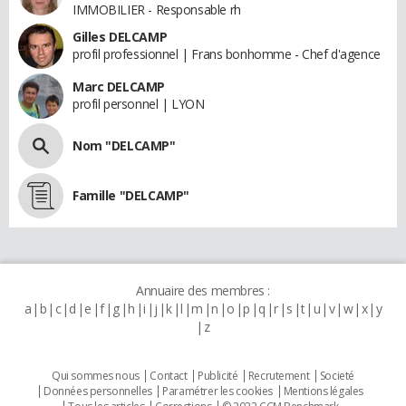
IMMOBILIER - Responsable rh
Gilles DELCAMP
profil professionnel | Frans bonhomme - Chef d'agence
Marc DELCAMP
profil personnel | LYON
Nom "DELCAMP"
Famille "DELCAMP"
Annuaire des membres :
a
b
c
d
e
f
g
h
i
j
k
l
m
n
o
p
q
r
s
t
u
v
w
x
y
z
Qui sommes nous
Contact
Publicité
Recrutement
Societé
Données personnelles
Paramétrer les cookies
Mentions légales