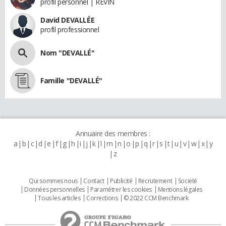
profil personnel | REVIN
David DEVALLÉE
profil professionnel
Nom "DEVALLÉ"
Famille "DEVALLÉ"
Annuaire des membres :
a
b
c
d
e
f
g
h
i
j
k
l
m
n
o
p
q
r
s
t
u
v
w
x
y
z
Qui sommes nous
Contact
Publicité
Recrutement
Societé
Données personnelles
Paramétrer les cookies
Mentions légales
Tous les articles
Corrections
© 2022 CCM Benchmark