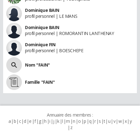
Dominique BAIN
profil personnel | LE MANS
Dominique BAIN
profil personnel | ROMORANTIN LANTHENAY
Dominique FIN
profil personnel | BOESCHEPE
Nom "FAIN"
Famille "FAIN"
Annuaire des membres :
a
b
c
d
e
f
g
h
i
j
k
l
m
n
o
p
q
r
s
t
u
v
w
x
y
z