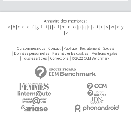
Annuaire des membres :
a
b
c
d
e
f
g
h
i
j
k
l
m
n
o
p
q
r
s
t
u
v
w
x
y
z
Qui sommes nous
Contact
Publicité
Recrutement
Societé
Données personnelles
Paramétrer les cookies
Mentions légales
Tous les articles
Corrections
© 2022 CCM Benchmark