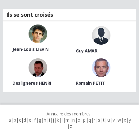
Ils se sont croisés
Jean-Louis LIEVIN
Guy AMAR
Desligneres HENRI
Romain PETIT
Annuaire des membres :
a
b
c
d
e
f
g
h
i
j
k
l
m
n
o
p
q
r
s
t
u
v
w
x
y
z