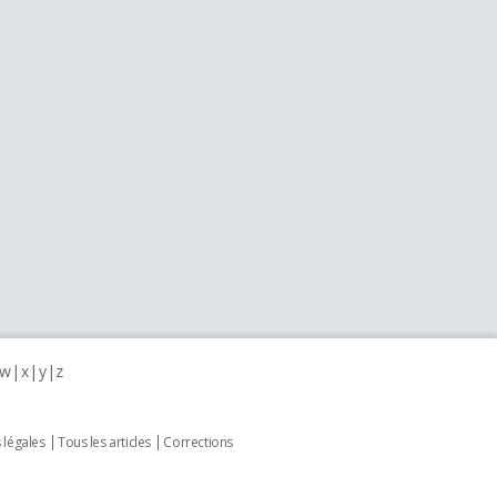
w
x
y
z
 légales
Tous les articles
Corrections