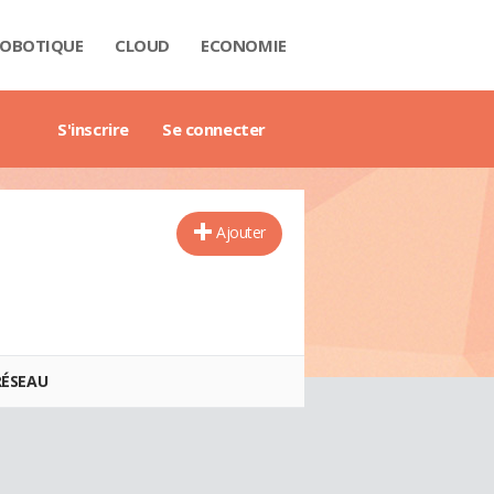
OBOTIQUE
CLOUD
ECONOMIE
 DATA
RIÈRE
NTECH
USTRIE
H
RTECH
TRIMOINE
ANTIQUE
AIL
O
ART CITY
B3
GAZINE
RES BLANCS
DE DE L'ENTREPRISE DIGITALE
DE DE L'IMMOBILIER
DE DE L'INTELLIGENCE ARTIFICIELLE
DE DES IMPÔTS
DE DES SALAIRES
IDE DU MANAGEMENT
DE DES FINANCES PERSONNELLES
GET DES VILLES
X IMMOBILIERS
TIONNAIRE COMPTABLE ET FISCAL
TIONNAIRE DE L'IOT
TIONNAIRE DU DROIT DES AFFAIRES
CTIONNAIRE DU MARKETING
CTIONNAIRE DU WEBMASTERING
TIONNAIRE ÉCONOMIQUE ET FINANCIER
S'inscrire
Se connecter
Ajouter
RÉSEAU