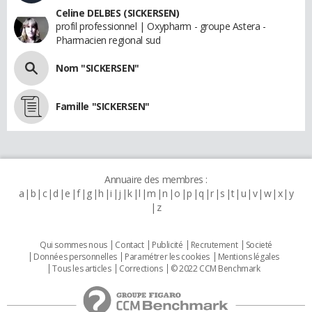
Celine DELBES (SICKERSEN)
profil professionnel | Oxypharm - groupe Astera -
Pharmacien regional sud
Nom "SICKERSEN"
Famille "SICKERSEN"
Annuaire des membres :
a
b
c
d
e
f
g
h
i
j
k
l
m
n
o
p
q
r
s
t
u
v
w
x
y
z
Qui sommes nous
Contact
Publicité
Recrutement
Societé
Données personnelles
Paramétrer les cookies
Mentions légales
Tous les articles
Corrections
© 2022 CCM Benchmark