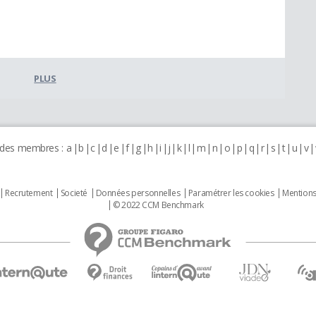
PLUS
 des membres :
a
b
c
d
e
f
g
h
i
j
k
l
m
n
o
p
q
r
s
t
u
v
Recrutement
Societé
Données personnelles
Paramétrer les cookies
Mentions
© 2022 CCM Benchmark