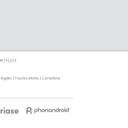
w
x
y
z
 légales
Tous les articles
Corrections