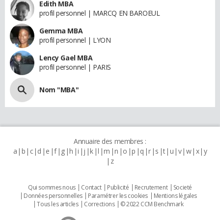
Edith MBA
profil personnel | MARCQ EN BAROEUL
Gemma MBA
profil personnel | LYON
Lency Gael MBA
profil personnel | PARIS
Nom "MBA"
Annuaire des membres :
a
b
c
d
e
f
g
h
i
j
k
l
m
n
o
p
q
r
s
t
u
v
w
x
y
z
Qui sommes nous
Contact
Publicité
Recrutement
Societé
Données personnelles
Paramétrer les cookies
Mentions légales
Tous les articles
Corrections
© 2022 CCM Benchmark