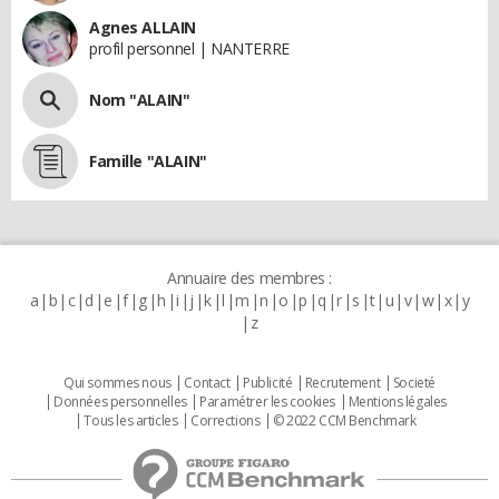
Agnes ALLAIN
profil personnel | NANTERRE
Nom "ALAIN"
Famille "ALAIN"
Annuaire des membres :
a
b
c
d
e
f
g
h
i
j
k
l
m
n
o
p
q
r
s
t
u
v
w
x
y
z
Qui sommes nous
Contact
Publicité
Recrutement
Societé
Données personnelles
Paramétrer les cookies
Mentions légales
Tous les articles
Corrections
© 2022 CCM Benchmark