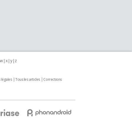
w
x
y
z
 légales
Tous les articles
Corrections