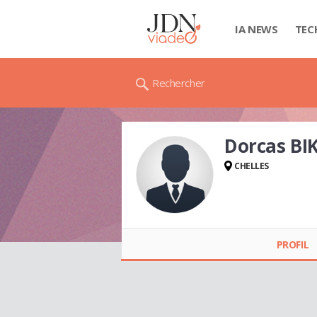
IA NEWS
TEC
Rechercher
Dorcas BI
CHELLES
Dorcas BIKUILA
PROFIL