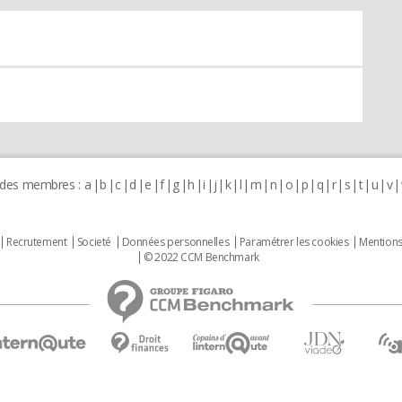
 des membres :
a
b
c
d
e
f
g
h
i
j
k
l
m
n
o
p
q
r
s
t
u
v
Recrutement
Societé
Données personnelles
Paramétrer les cookies
Mentions
© 2022 CCM Benchmark